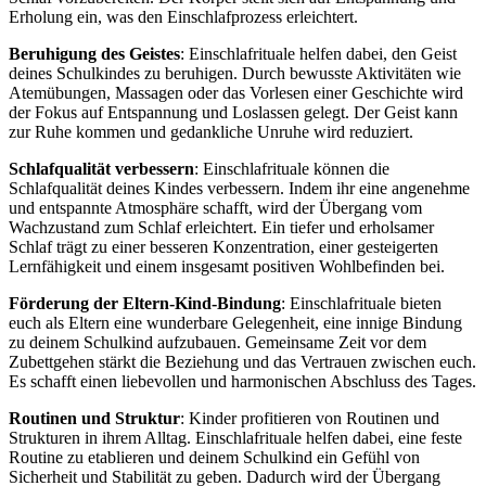
Erholung ein, was den Einschlafprozess erleichtert.
Beruhigung des Geistes
: Einschlafrituale helfen dabei, den Geist
deines Schulkindes zu beruhigen. Durch bewusste Aktivitäten wie
Atemübungen, Massagen oder das Vorlesen einer Geschichte wird
der Fokus auf Entspannung und Loslassen gelegt. Der Geist kann
zur Ruhe kommen und gedankliche Unruhe wird reduziert.
Schlafqualität verbessern
: Einschlafrituale können die
Schlafqualität deines Kindes verbessern. Indem ihr eine angenehme
und entspannte Atmosphäre schafft, wird der Übergang vom
Wachzustand zum Schlaf erleichtert. Ein tiefer und erholsamer
Schlaf trägt zu einer besseren Konzentration, einer gesteigerten
Lernfähigkeit und einem insgesamt positiven Wohlbefinden bei.
Förderung der Eltern-Kind-Bindung
: Einschlafrituale bieten
euch als Eltern eine wunderbare Gelegenheit, eine innige Bindung
zu deinem Schulkind aufzubauen. Gemeinsame Zeit vor dem
Zubettgehen stärkt die Beziehung und das Vertrauen zwischen euch.
Es schafft einen liebevollen und harmonischen Abschluss des Tages.
Routinen und Struktur
: Kinder profitieren von Routinen und
Strukturen in ihrem Alltag. Einschlafrituale helfen dabei, eine feste
Routine zu etablieren und deinem Schulkind ein Gefühl von
Sicherheit und Stabilität zu geben. Dadurch wird der Übergang