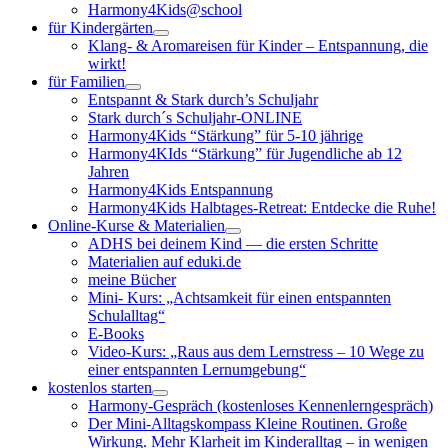
Harmony4Kids@school
für Kindergärten
Klang- & Aromareisen für Kinder – Entspannung, die
wirkt!
für Familien
Entspannt & Stark durch’s Schuljahr
Stark durch´s Schuljahr-ONLINE
Harmony4Kids “Stärkung” für 5-10 jährige
Harmony4KIds “Stärkung” für Jugendliche ab 12
Jahren
Harmony4Kids Entspannung
Harmony4Kids Halbtages-Retreat: Entdecke die Ruhe!
Online-Kurse & Materialien
ADHS bei deinem Kind — die ersten Schritte
Materialien auf eduki.de
meine Bücher
Mini- Kurs: „Achtsamkeit für einen entspannten
Schulalltag“
E-Books
Video-Kurs: „Raus aus dem Lernstress – 10 Wege zu
einer entspannten Lernumgebung“
kostenlos starten
Harmony-Gespräch (kostenloses Kennenlerngespräch)
Der Mini-Alltagskompass Kleine Routinen. Große
Wirkung. Mehr Klarheit im Kinderalltag – in wenigen