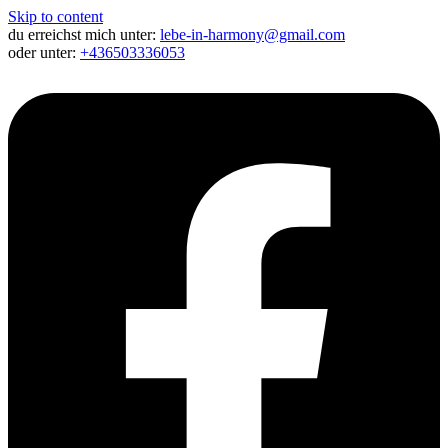
Skip to content
du erreichst mich unter:
lebe-in-harmony@gmail.com
oder unter:
+436503336053