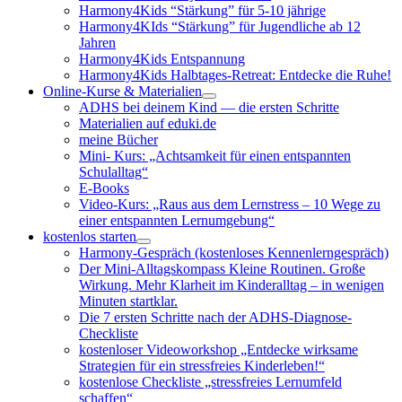
Harmony4Kids “Stärkung” für 5-10 jährige
Harmony4KIds “Stärkung” für Jugendliche ab 12
Jahren
Harmony4Kids Entspannung
Harmony4Kids Halbtages-Retreat: Entdecke die Ruhe!
Online-Kurse & Materialien
ADHS bei deinem Kind — die ersten Schritte
Materialien auf eduki.de
meine Bücher
Mini- Kurs: „Achtsamkeit für einen entspannten
Schulalltag“
E-Books
Video-Kurs: „Raus aus dem Lernstress – 10 Wege zu
einer entspannten Lernumgebung“
kostenlos starten
Harmony-Gespräch (kostenloses Kennenlerngespräch)
Der Mini-Alltagskompass Kleine Routinen. Große
Wirkung. Mehr Klarheit im Kinderalltag – in wenigen
Minuten startklar.
Die 7 ersten Schritte nach der ADHS-Diagnose-
Checkliste
kostenloser Videoworkshop „Entdecke wirksame
Strategien für ein stressfreies Kinderleben!“
kostenlose Checkliste „stressfreies Lernumfeld
schaffen“