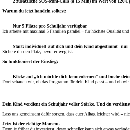
2 zusätzliche SOS-Mini-Calls (à 15 Min) im Wert von 120 € g
Warum du jetzt handeln solltest:
Nur 5 Plätze pro Schuljahr verfügbar
Ich arbeite mit maximal 5 Familien parallel – für höchste Qualität und
Start: individuell auf dich und dein Kind abgestimmt– nur 1 
Sichere dir den Platz, bevor er weg ist.
So funktioniert der Einstieg:
Klicke auf „Ich möchte dich kennenlernen“ und buche dein
Dort schauen wir, ob das Programm für dein Kind passt – und ob wir
Dein Kind verdient ein Schuljahr voller Stärke. Und du verdiens
Lass uns gemeinsam dafür sorgen, dass euer Alltag leichter wird – nic
Jetzt ist der richtige Moment.
Denn je früher du investierst, desto schneller kann sich etwas verände