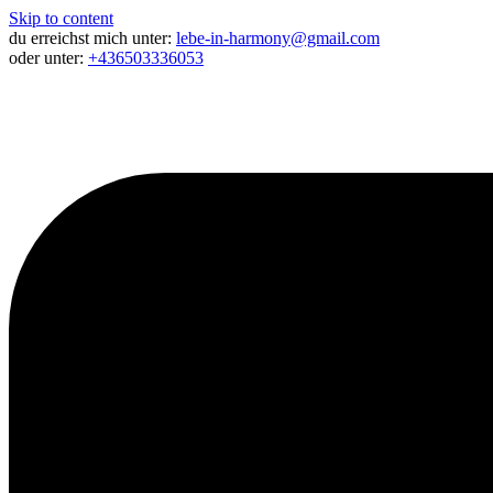
Skip to content
du erreichst mich unter:
lebe-in-harmony@gmail.com
oder unter:
+436503336053