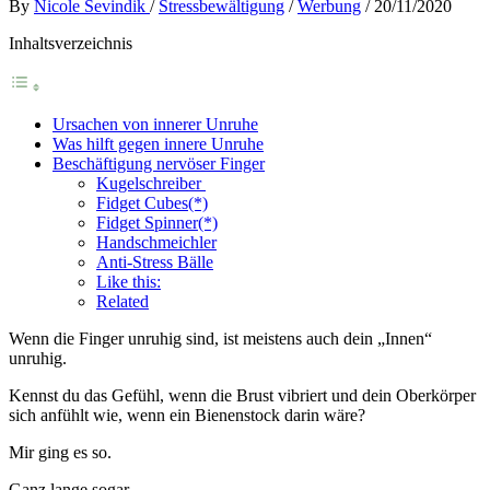
By
Nicole Sevindik
/
Stressbewältigung
/
Werbung
/
20/11/2020
Inhaltsverzeichnis
Ursachen von innerer Unruhe
Was hilft gegen innere Unruhe
Beschäftigung nervöser Finger
Kugelschreiber
Fidget Cubes(*)
Fidget Spinner(*)
Handschmeichler
Anti-Stress Bälle
Like this:
Related
Wenn die Finger unruhig sind, ist meistens auch dein „Innen“
unruhig.
Kennst du das Gefühl, wenn die Brust vibriert und dein Oberkörper
sich anfühlt wie, wenn ein Bienenstock darin wäre?
Mir ging es so.
Ganz lange sogar.