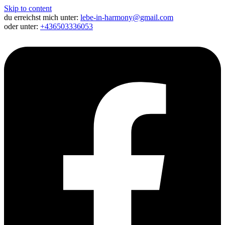
Skip to content
du erreichst mich unter:
lebe-in-harmony@gmail.com
oder unter:
+436503336053