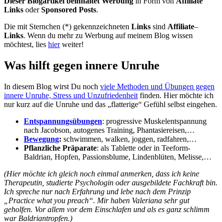
Dieser Blogartikel beinhaltet Werbung
in Form von
Affiliate
Links
oder
Sponsored Posts
.
Die mit Sternchen (*) gekennzeichneten
Links
sind
Affiliate
–
Links
. Wenn du mehr zu Werbung auf meinem Blog wissen
möchtest, lies
hier
weiter!
Was hilft gegen innere Unruhe
In diesem Blog wirst Du noch
v
iele Methoden und Übungen gegen
innere Unruhe, Stress und Unzufriedenheit
finden. Hier möchte ich
nur kurz auf die Unruhe und das „flatterige“ Gefühl selbst eingehen.
Entspannungsübungen
: progressive Muskelentspannung
nach Jacobson, autogenes Training, Phantasiereisen,…
Bewegung
:
schwimmen, walken, joggen, radfahren,…
Pflanzliche Präparate
: als Tablette oder in Teeform-
Baldrian, Hopfen, Passionsblume, Lindenblüten, Melisse,…
(Hier möchte ich gleich noch einmal anmerken, dass ich keine
Therapeutin, studierte Psychologin oder ausgebildete Fachkraft bin.
Ich spreche nur nach Erfahrung und lebe nach dem Prinzip
„Practice what you preach“. Mir haben Valeriana sehr gut
geholfen. Vor allem vor dem Einschlafen und als es ganz schlimm
war Baldriantropfen.)