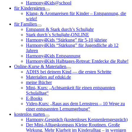
Harmony4Kids@school
für Kindergärten
Klang- & Aromareisen für Kinder – Entspannung, die
wirkt!
für Familien
Entspannt & Stark durch’s Schuljahr
Stark durch´s Schuljahr-ONLINE
Harmony4Kids “Stärkung” für 5-10 jährige
Harmony4KIds “Stärkung” für Jugendliche ab 12
Jahren
Harmony4Kids Entspannung
Harmony4Kids Halbtages-Retreat: Entdecke die Ruhe!
Online-Kurse & Materialien
ADHS bei deinem Kind — die ersten Schritte
Materialien auf eduki.de
meine Bücher
Mini- Kurs: „Achtsamkeit für einen entspannten
Schulalltag“
E-Books
Video-Kurs: „Raus aus dem Lernstress – 10 Wege zu
einer entspannten Lernumgebung“
kostenlos starten
Harmony-Gespräch (kostenloses Kennenlerngespräch)
Der Mini-Alltagskompass Kleine Routinen. Große
Wirkung. Mehr Klarheit im Kinderalltag – in wenigen