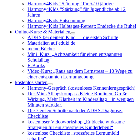
Harmony4Kids “Stärkung” für 5-10 jährige
Harmony4KIds “Stärkung” für Jugendliche ab 12
Jahren
Harmony4Kids Entspannung
Harmony4Kids Halbtages-Retreat: Entdecke die Ruhe!
Online-Kurse & Materialien
ADHS bei deinem Kind — die ersten Schritte
Materialien auf eduki.de
meine Bücher
Mini- Kurs: „Achtsamkeit für einen entspannten
Schulalltag“
E-Books
Video-Kurs: „Raus aus dem Lernstress – 10 Wege zu
einer entspannten Lernumgebung“
kostenlos starten
Harmony-Gespräch (kostenloses Kennenlerngespräch)
Der Mini-Alltagskompass Kleine Routinen. Große
Wirkung. Mehr Klarheit im Kinderalltag – in wenigen
Minuten startklar.
Die 7 ersten Schritte nach der ADHS-Diagnose-
Checkliste
kostenloser Videoworkshop „Entdecke wirksame
Strategien für ein stressfreies Kinderleben!“
kostenlose Checkliste „stressfreies Lernumfeld
schaffen“