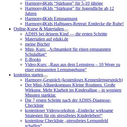
Harmony4Kids “Stärkung” für 5-10 jährige
Harmony4KIds “Stärkung” für Jugendliche ab 12
Jahren
Harmony4Kids Entspannung
Harmony4Kids Halbtages-Retreat: Entdecke die Ruhe!
Online-Kurse & Materialien
ADHS bei deinem Kind — die ersten Schritte
Materialien auf eduki.de
meine Bücher
Mini- Kurs: „Achtsamkeit für einen entspannten
Schulalltag“
E-Books
Video-Kurs: „Raus aus dem Lernstress – 10 Wege zu
einer entspannten Lernumgebung“
kostenlos starten
Harmony-Gespräch (kostenloses Kennenlerngespräch)
Der Mini-Alltagskompass Kleine Routinen. Große
Wirkung. Mehr Klarheit im Kinderalltag – in wenigen
Minuten startklar.
Die 7 ersten Schritte nach der ADHS-Diagnose-
Checkliste
kostenloser Videoworkshop „Entdecke wirksame
Strategien für ein stressfreies Kinderleben!“
kostenlose Checkliste „stressfreies Lernumfeld
schaffen“