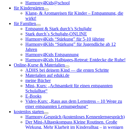
Harmony4Kids@school
für Kindergärten
Klang- & Aromareisen für Kinder – Entspannung, die
wirkt!
für Familien
Entspannt & Stark durch’s Schuljahr
Stark durch´s Schuljahr-ONLINE
Harmony4Kids “Stärkung” für 5-10 jährige
Harmony4KIds “Stärkung” für Jugendliche ab 12
Jahren
Harmony4Kids Entspannung
Harmony4Kids Halbtages-Retreat: Entdecke die Ruhe!
Online-Kurse & Materialien
ADHS bei deinem Kind — die ersten Schritte
Materialien auf eduki.de
meine Bücher
Mini- Kurs: „Achtsamkeit für einen entspannten
Schulalltag“
E-Books
Video-Kurs: „Raus aus dem Lernstress – 10 Wege zu
einer entspannten Lernumgebung“
kostenlos starten
Harmony-Gespräch (kostenloses Kennenlerngespräch)
Der Mini-Alltagskompass Kleine Routinen. Große
Wirkung. Mehr Klarheit im Kinderalltag – in wenigen