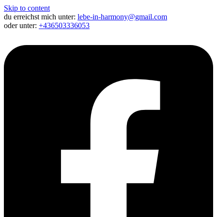
Skip to content
du erreichst mich unter:
lebe-in-harmony@gmail.com
oder unter:
+436503336053