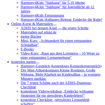
Harmony4Kids “Stärkung” für 5-10 jährige
Harmony4KIds “Stärkung” für Jugendliche ab 12
Jahren
Harmony4Kids Entspannung
Harmony4Kids Halbtages-Retreat: Entdecke die Ruhe!
Online-Kurse & Materialien
ADHS bei deinem Kind — die ersten Schritte
Materialien auf eduki.de
meine Bücher
Mini- Kurs: „Achtsamkeit für einen entspannten
Schulalltag“
E-Books
Video-Kurs: „Raus aus dem Lernstress – 10 Wege zu
einer entspannten Lernumgebung“
kostenlos starten
Harmony-Gespräch (kostenloses Kennenlerngespräch)
Der Mini-Alltagskompass Kleine Routinen. Große
Wirkung. Mehr Klarheit im Kinderalltag – in wenigen
Minuten startklar.
Die 7 ersten Schritte nach der ADHS-Diagnose-
Checkliste
kostenloser Videoworkshop „Entdecke wirksame
Strategien für ein stressfreies Kinderleben!“
kostenlose Checkliste „stressfreies Lernumfeld
schaffen“