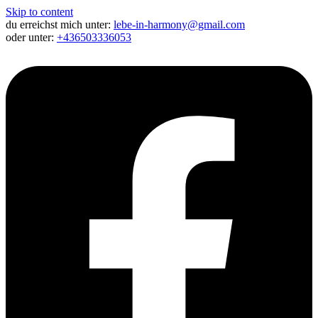
Skip to content
du erreichst mich unter:
lebe-in-harmony@gmail.com
oder unter:
+436503336053