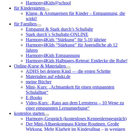
Harmony4Kids@school
für Kindergärten
Klang- & Aromareisen für Kinder – Entspannung, die
wirkt!
für Familien
Entspannt & Stark durch’s Schuljahr
Stark durch´s Schuljahr-ONLINE
Harmony4Kids “Stärkung” für 5-10 jährige
Harmony4KIds “Stärkung” für Jugendliche ab 12
Jahren
Harmony4Kids Entspannung
Harmony4Kids Halbtages-Retreat: Entdecke die Ruhe!
Online-Kurse & Materialien
ADHS bei deinem Kind — die ersten Schritte
Materialien auf eduki.de
meine Bücher
Mini- Kurs: „Achtsamkeit für einen entspannten
Schulalltag“
E-Books
Video-Kurs: „Raus aus dem Lernstress – 10 Wege zu
einer entspannten Lernumgebung“
kostenlos starten
Harmony-Gespräch (kostenloses Kennenlerngespräch)
Der Mini-Alltagskompass Kleine Routinen. Große
Wirkung. Mehr Klarheit im Kinderalltag – in wenigen