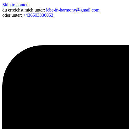
Skip to content
du erreichst mich unter:
lebe-in-harmony@gmail.com
oder unter:
+436503336053